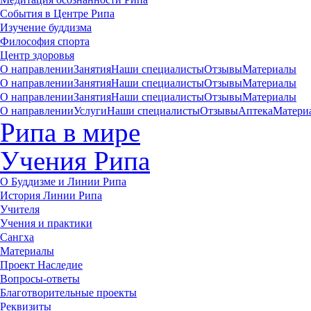
События в Центре Рипа
Изучение буддизма
Философия спорта
Центр здоровья
О направлении
Занятия
Наши специалисты
Отзывы
Материалы
О направлении
Занятия
Наши специалисты
Отзывы
Материалы
О направлении
Занятия
Наши специалисты
Отзывы
Материалы
О направлении
Услуги
Наши специалисты
Отзывы
Аптека
Матери
Рипа в мире
Учения Рипа
О Буддизме и Линии Рипа
История Линии Рипа
Учителя
Учения и практики
Сангха
Материалы
Проект Наследие
Вопросы-ответы
Благотворительные проекты
Реквизиты