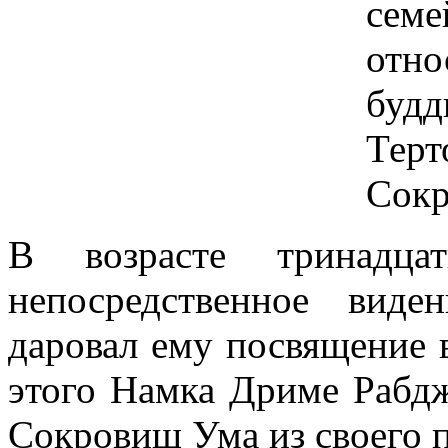
сем
отн
буд
Тер
Сокр
В возрасте тринадц
непосредственное вид
даровал ему посвящение 
этого Намка Дриме Рабд
Сокровищ Ума из своего 