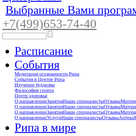
Выбранные Вами програ
+7(4
99)65
3-7
4-40
Расписание
События
Медитация осознанности Рипа
События в Центре Рипа
Изучение буддизма
Философия спорта
Центр здоровья
О направлении
Занятия
Наши специалисты
Отзывы
Матер
О направлении
Занятия
Наши специалисты
Отзывы
Матер
О направлении
Занятия
Наши специалисты
Отзывы
Матер
О направлении
Услуги
Наши специалисты
Отзывы
Аптека
Рипа в мире