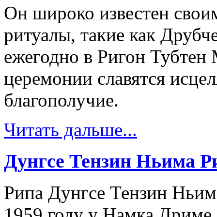
Он широко известен свои
ритуалы, такие как Друб
ежегодно в Ригон Тубтен
церемонии славятся исце
благополучие.
Читать дальше...
Дунгсе Тензин Ньима Р
Рипа Дунгсе Тензин Ньим
1959 году у Намка Дриме