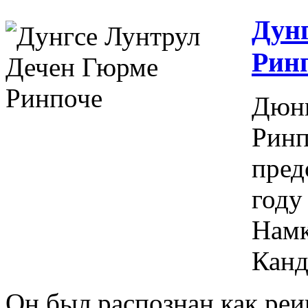
Дун
Рин
Дюнг
Ринп
пред
году
Намк
Канд
Он был распознан как ре