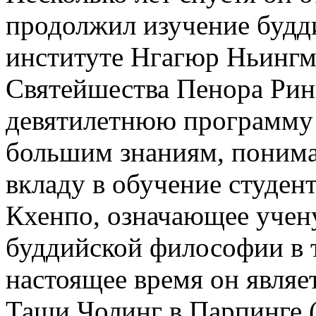
продолжил изучение буд
институте Нгагюр Ньингм
Святейшества Пенора Рин
девятилетнюю программу о
большим знаниям, поним
вкладу в обучение студен
Кхенпо, означающее учен
буддийской философии в 
настоящее время он являе
Таши Чолинг в Парпинге (