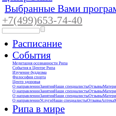
Выбранные Вами програ
+7(4
99)65
3-7
4-40
Расписание
События
Медитация осознанности Рипа
События в Центре Рипа
Изучение буддизма
Философия спорта
Центр здоровья
О направлении
Занятия
Наши специалисты
Отзывы
Матер
О направлении
Занятия
Наши специалисты
Отзывы
Матер
О направлении
Занятия
Наши специалисты
Отзывы
Матер
О направлении
Услуги
Наши специалисты
Отзывы
Аптека
Рипа в мире