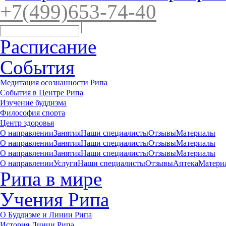
+7(4
99)65
3-7
4-40
Расписание
События
Медитация осознанности Рипа
События в Центре Рипа
Изучение буддизма
Философия спорта
Центр здоровья
О направлении
Занятия
Наши специалисты
Отзывы
Материалы
О направлении
Занятия
Наши специалисты
Отзывы
Материалы
О направлении
Занятия
Наши специалисты
Отзывы
Материалы
О направлении
Услуги
Наши специалисты
Отзывы
Аптека
Матери
Рипа в мире
Учения Рипа
О Буддизме и Линии Рипа
История Линии Рипа