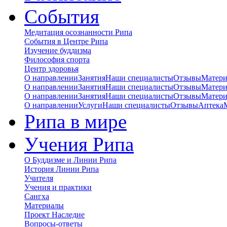
События
Медитация осознанности Рипа
События в Центре Рипа
Изучение буддизма
Философия спорта
Центр здоровья
О направлении
Занятия
Наши специалисты
Отзывы
Матер
О направлении
Занятия
Наши специалисты
Отзывы
Матер
О направлении
Занятия
Наши специалисты
Отзывы
Матер
О направлении
Услуги
Наши специалисты
Отзывы
Аптека
Рипа в мире
Учения Рипа
О Буддизме и Линии Рипа
История Линии Рипа
Учителя
Учения и практики
Сангха
Материалы
Проект Наследие
Вопросы-ответы