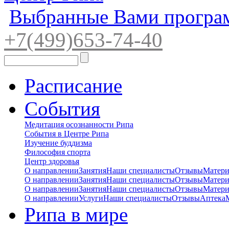
Выбранные Вами програ
+7(4
99)65
3-7
4-40
Расписание
События
Медитация осознанности Рипа
События в Центре Рипа
Изучение буддизма
Философия спорта
Центр здоровья
О направлении
Занятия
Наши специалисты
Отзывы
Матер
О направлении
Занятия
Наши специалисты
Отзывы
Матер
О направлении
Занятия
Наши специалисты
Отзывы
Матер
О направлении
Услуги
Наши специалисты
Отзывы
Аптека
Рипа в мире