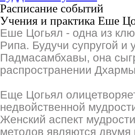
Расписание событий
Учения и практика Еше Цо
Еше Цогьял - одна из кл
Рипа.
Будучи супругой и 
Падмасамбхавы, она сыг
распространении Дхармы 
Еще Цогьял олицетворяет
недвойственной мудрости
Женский аспект мудрости
методов являются двумя 