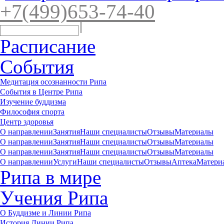
+7(4
99)65
3-7
4-40
Расписание
События
Медитация осознанности Рипа
События в Центре Рипа
Изучение буддизма
Философия спорта
Центр здоровья
О направлении
Занятия
Наши специалисты
Отзывы
Материалы
О направлении
Занятия
Наши специалисты
Отзывы
Материалы
О направлении
Занятия
Наши специалисты
Отзывы
Материалы
О направлении
Услуги
Наши специалисты
Отзывы
Аптека
Матери
Рипа в мире
Учения Рипа
О Буддизме и Линии Рипа
История Линии Рипа