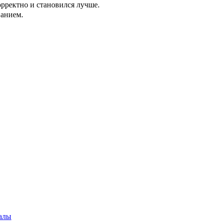
орректно и становился лучше.
ванием.
алы