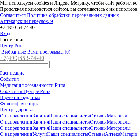
Мы используем cookies и Яндекс.Метрику, чтобы сайт работал к
Продолжая пользоваться сайтом, вы соглашаетесь с их использо
Согласиться
Политика обработки персональных данных
Аптекарский переулок, 9
+7 499 653 74 40
Вход
Расписание
Центр Рипа
Выбранные Вами программы (
0
)
+7(4
99)65
3-7
4-40
Расписание
События
Медитация осознанности Рипа
События в Центре Рипа
Изучение буддизма
Философия спорта
Центр здоровья
О направлении
Занятия
Наши специалисты
Отзывы
Материалы
О направлении
Занятия
Наши специалисты
Отзывы
Материалы
О направлении
Занятия
Наши специалисты
Отзывы
Материалы
О направлении
Услуги
Наши специалисты
Отзывы
Аптека
Матери