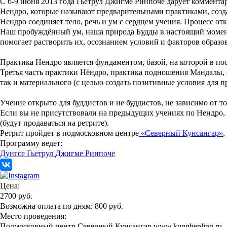
С 6-9 июня 2013 года Гьетрул Джигме Ринпоче дарует коммент
Нендро, которые называют предварительными практиками, соз
Нендро соединяет тело, речь и ум с сердцем учения. Процесс 
Наш пробуждённый ум, наша природа Будды в настоящий момент 
помогает растворить их, осознанием условий и факторов образов
Практика Нендро является фундаментом, базой, на которой в по
Третья часть практики Нёндро, практика подношения Мандалы, с
так и материального (с целью создать позитивные условия для 
Учение открыто для буддистов и не буддистов, не зависимо от 
Если вы не присутствовали на предыдущих учениях по Нендро, 
(будут продаваться на ретрите).
Ретрит пройдет в подмосковном центре
«Северный Кунсангар»
,
Программу ведет:
Дунгсе Гьетрул Джигме Ринпоче
Цена:
2700 руб.
Возможна оплата по дням: 800 руб.
Место проведения:
Подмосковный центр Северный Кунсангар www.kunphenling.ru