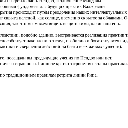
арии на третью часть Нендро, Подношение Мандалы.
дающими фундамент для будущих практик Ваджраяны.
открытия происходит путём преодоления наших интеллектуальных
скрыта пеленой, как солнце, временно скрытое за облаками. О
ания, так что мы можем видеть вещи такими, какие они есть.
следствии, подобно зданию, выстраивается реализация практик т
пособствует накоплению заслуг, изобилию и богатству всех видо
практики и свершения действий на благо всех живых существ).
того, посещали вы предыдущие учения по Нендро или нет.
ничего страшного. Ринпоче кратко затронет все этапы практики
 по традиционным правилам ретрита линии Рипа.