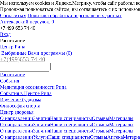
Мы используем cookies и Яндекс.Метрику, чтобы сайт работал к
Продолжая пользоваться сайтом, вы соглашаетесь с их использо
Согласиться
Политика обработки персональных данных
Аптекарский переулок, 9
+7 499 653 74 40
Вход
Расписание
Центр Рипа
Выбранные Вами программы (
0
)
+7(4
99)65
3-7
4-40
Расписание
События
Медитация осознанности Рипа
События в Центре Рипа
Изучение буддизма
Философия спорта
Центр здоровья
О направлении
Занятия
Наши специалисты
Отзывы
Материалы
О направлении
Занятия
Наши специалисты
Отзывы
Материалы
О направлении
Занятия
Наши специалисты
Отзывы
Материалы
О направлении
Услуги
Наши специалисты
Отзывы
Аптека
Матери