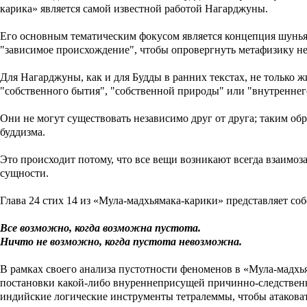
карика» является самой известной работой Нагарджуны.
Его основным тематическим фокусом является концепция шуньят
"зависимое происхождение", чтобы опровергнуть метафизику не
Для Нагарджуны, как и для Будды в ранних текстах, не только
"собственного бытия", "собственной природы" или "внутреннег
Они не могут существовать независимо друг от друга; таким об
буддизма.
Это происходит потому, что все вещи возникают всегда взаимоз
сущности.
Глава 24 стих 14 из «Мула-мадхьямака-карики» представляет со
Все возможно, когда возможна пустота.
Ничто не возможно, когда пустота невозможна.
В рамках своего анализа пустотности феноменов в «Мула-мадхь
постановки какой-либо внуреннеприсущей причинно-следствен
индийские логические инструменты тетралеммы, чтобы атакова