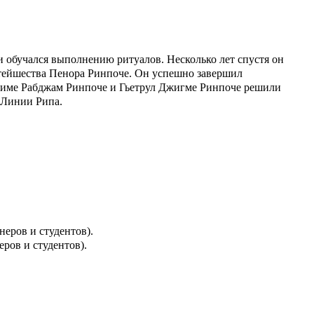
 и обучался выполнению ритуалов. Несколько лет спустя он
тейшества Пенора Ринпоче. Он успешно завершил
риме Рабджам Ринпоче и Гьетрул Джигме Ринпоче решили
о Линии Рипа.
неров и студентов).
еров и студентов).