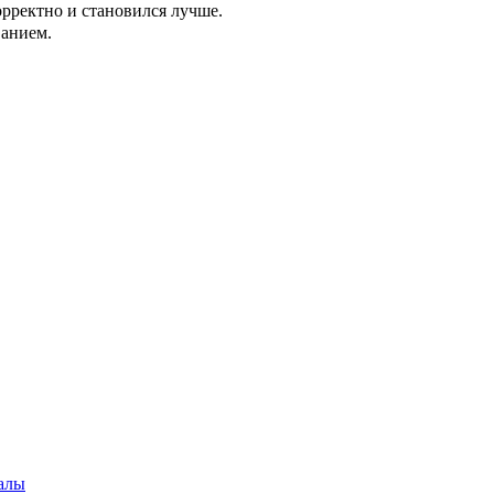
орректно и становился лучше.
ванием.
алы