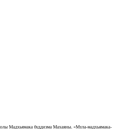
школы Мадхьямака буддизма Махаяны. «Мула-мадхьямака-