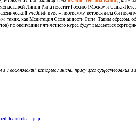
урс обучения под руководством
Кхенпо Тензина Вангду
, котор
х монастырей Линии Рипа посетит Россию (Москву и Санкт-Пет
адемический учебный курс – программу, которая дала бы прочн
м, таких, как Медитация Осознанности Рипа. Таким образом, о
етов) по окончании пятилетнего курса будут выдаваться сертифи
я и всех явлений, которые лишены присущего существования и 
chedule/broadcast.php