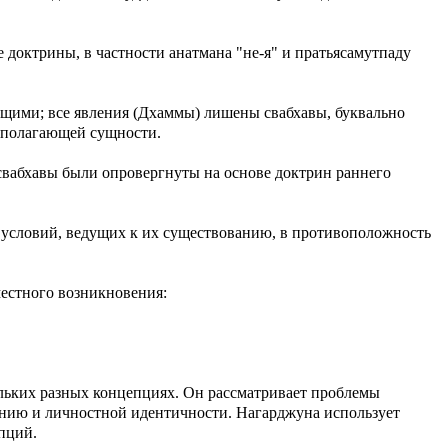
 доктрины, в частности анатмана "не-я" и пратьясамутпаду
ющими; все явления (Дхаммы) лишены свабхавы, буквально
вополагающей сущности.
 свабхавы были опровергнуты на основе доктрин раннего
т условий, ведущих к их существованию, в противоположность
местного возникновения:
ольких разных концепциях. Он рассматривает проблемы
нию и личностной идентичности. Нагарджуна использует
пций.