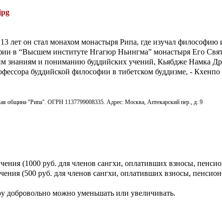
е 13 лет он стал монахом монастыря Рипа, где изучал философию
фии в “Высшем институте Нгагюр Ньингма” монастыря Его Свя
шим знаниям и пониманию буддийских учений, Кьябдже Намка Д
рофессора буддийской философии в тибетском буддизме, - Кхенп
я община "Рипа". ОГРН 1137799008335. Адрес: Москва, Аптекарский пер., д. 9
чения (1000 руб. для членов сангхи, оплативших взносы, пенсио
чения (500 руб. для членов сангхи, оплативших взносы, пенсион
ру добровольно можно уменьшать или увеличивать.