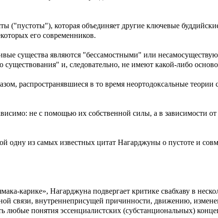
ы ("пустоты"), которая объединяет другие ключевые буддийские
которых его современников.
 живые существа являются "бессамостными" или несамосуществу
о существования" и, следовательно, не имеют какой-либо осно
разом, распространявшиеся в то время неортодоксальные теории
ависимо: не с помощью их собственной силы, а в зависимости о
бой одну из самых известных цитат Нагарджуны о пустоте и сов
ямака-карике», Нагарджуна подвергает критике свабхаву в неск
ной связи, внутреннеприсущей причинности, движению, измене
ть любые понятия эссенциалистских (субстанциональных) конце