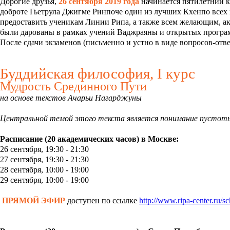
Дорогие друзья,
26 сентября 2019 года
начинается пятилетний к
доброте Гьетрула Джигме Ринпоче один из лучших Кхенпо все
предоставить ученикам Линии Рипа, а также всем желающим, ак
были дарованы в рамках учений Ваджраяны и открытых програм
После сдачи экзаменов (письменно и устно в виде вопросов-отв
Буддийская философия, I курс
Мудрость Срединного Пути
на основе текстов Ачарьи Нагарджуны
Центральной темой этого текста является понимание пустоты 
Расписание (20 академических часов) в Москве:
26 сентября, 19:30 - 21:30
27 сентября, 19:30 - 21:30
28 сентября, 10:00 - 19:00
29 сентября, 10:00 - 19:00
ПРЯМОЙ ЭФИР
доступен по ссылке
http://www.ripa-center.ru/s