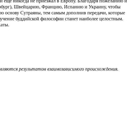
ый еще никогда не приезжал в Европу. Благодаря пожеланию и
ербург), Швейцарию, Францию, Испанию и Украину, чтобы
ую основу Сутраяны, тем самым дополнив передачи, которые
бучение буддийской философии станет наиболее целостным.
каты.
являются результатом взаимозависимого происхождения.