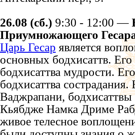
26.08 (сб.)
9:30 - 12:00 —
Приумножающего Гесара
Царь Гесар
является вопл
основных бодхисаттв. Ег
бодхисаттва мудрости. Ег
бодхисаттва сострадания.
Ваджрапани, бодхисаттвы
Кьябдже Намка Дриме Раб
живое телесное воплощение
были доступны знания о ж