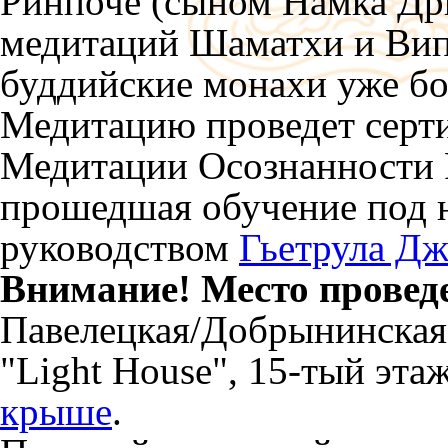
Ринпоче (сыном Намка Др
медитаций Шаматхи и Вип
буддийские монахи уже бол
Медитацию проведет cерт
Медитации Осознанности
прошедшая обучение под 
руководством
Гьетрула Д
Внимание! Место провед
Павелецкая/Добрынинская
"Light House", 15-тый эта
крыше
.