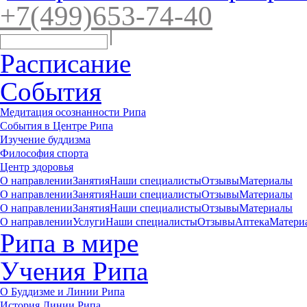
+7(4
99)65
3-7
4-40
Расписание
События
Медитация осознанности Рипа
События в Центре Рипа
Изучение буддизма
Философия спорта
Центр здоровья
О направлении
Занятия
Наши специалисты
Отзывы
Материалы
О направлении
Занятия
Наши специалисты
Отзывы
Материалы
О направлении
Занятия
Наши специалисты
Отзывы
Материалы
О направлении
Услуги
Наши специалисты
Отзывы
Аптека
Матери
Рипа в мире
Учения Рипа
О Буддизме и Линии Рипа
История Линии Рипа