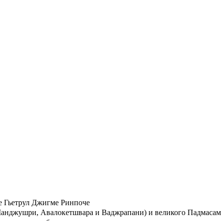
се Гьетрул Джигме Ринпоче
Манджушри, Авалокетшвара и Ваджрапани) и великого Падмасамб