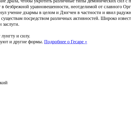
ружие драла, чтобы укротить различные типы демонических сил с
ет в безбрежной уравновешенности, неотделимой от славного Ор
ул учение дхармы в целом и Дзогчен в частности и явил радужн
 существам посредством различных активностей. Широко извес
 заслуги.
лунгту и силу.
вуют и другие формы.
Подробнее о Гесаре »
ский