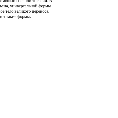
 помощью гневной энергии. В
гьена, универсальной формы
ое тело великого переноса.
тны такие формы: