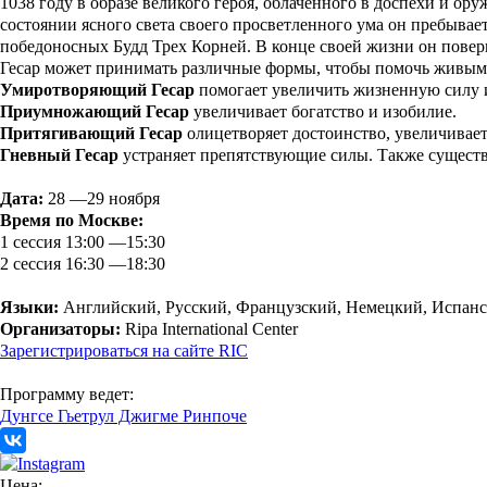
1038 году в образе великого героя, облаченного в доспехи и о
состоянии ясного света своего просветленного ума он пребыва
победоносных Будд Трех Корней. В конце своей жизни он поверн
Гесар может принимать различные формы, чтобы помочь живым
Умиротворяющий Гесар
помогает увеличить жизненную силу и
Приумножающий Гесар
увеличивает богатство и изобилие.
Притягивающий Гесар
олицетворяет достоинство, увеличивает 
Гневный Гесар
устраняет препятствующие силы. Также сущест
Дата:
28 —29 ноября
Время по Москве:
1 сессия 13:00 —15:30
2 сессия 16:30 —18:30
Языки:
Английский, Русский, Французский, Немецкий, Испан
Организаторы:
Ripa International Center
Зарегистрироваться на сайте RIC
Программу ведет:
Дунгсе Гьетрул Джигме Ринпоче
Цена: