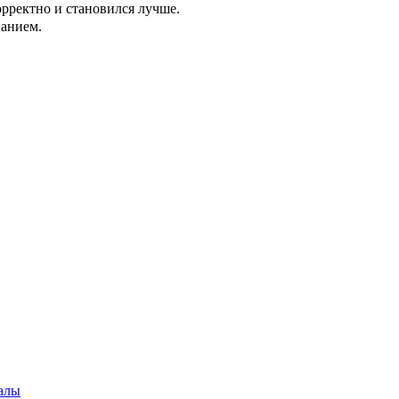
орректно и становился лучше.
ванием.
алы