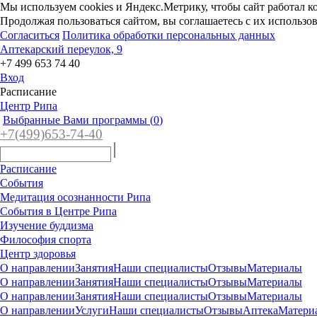
Мы используем cookies и Яндекс.Метрику, чтобы сайт работал к
Продолжая пользоваться сайтом, вы соглашаетесь с их использо
Согласиться
Политика обработки персональных данных
Аптекарский переулок, 9
+7 499 653 74 40
Вход
Расписание
Центр Рипа
Выбранные Вами программы (
0
)
+7(4
99)65
3-7
4-40
Расписание
События
Медитация осознанности Рипа
События в Центре Рипа
Изучение буддизма
Философия спорта
Центр здоровья
О направлении
Занятия
Наши специалисты
Отзывы
Материалы
О направлении
Занятия
Наши специалисты
Отзывы
Материалы
О направлении
Занятия
Наши специалисты
Отзывы
Материалы
О направлении
Услуги
Наши специалисты
Отзывы
Аптека
Матери