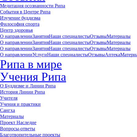
Медитация осознанности Рипа
События в Центре Рипа
Изучение буддизма
Философия спорта
Центр здоровья
О направлении
Занятия
Наши специалисты
Отзывы
Материалы
О направлении
Занятия
Наши специалисты
Отзывы
Материалы
О направлении
Занятия
Наши специалисты
Отзывы
Материалы
О направлении
Услуги
Наши специалисты
Отзывы
Аптека
Матери
Рипа в мире
Учения Рипа
О Буддизме и Линии Рипа
История Линии Рипа
Учителя
Учения и практики
Сангха
Материалы
Проект Наследие
Вопросы-ответы
Благотворительные проекты