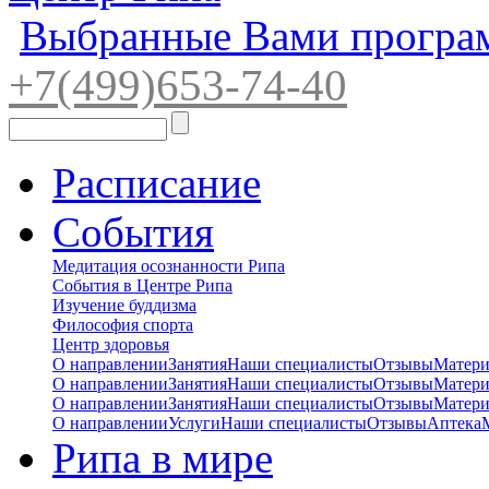
Выбранные Вами програ
+7(4
99)65
3-7
4-40
Расписание
События
Медитация осознанности Рипа
События в Центре Рипа
Изучение буддизма
Философия спорта
Центр здоровья
О направлении
Занятия
Наши специалисты
Отзывы
Матер
О направлении
Занятия
Наши специалисты
Отзывы
Матер
О направлении
Занятия
Наши специалисты
Отзывы
Матер
О направлении
Услуги
Наши специалисты
Отзывы
Аптека
Рипа в мире