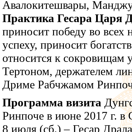
Авалокитешвары, Манджу
Практика Гесара Царя 
приносит победу во всех 
успеху, приносит богатств
относится к сокровищам
Тертоном, держателем ли
Дриме Рабчжамом Ринпоч
Программа визита
Дунгс
Ринпоче в июне 2017 г. в
8 июля (сб.) – Гесар Драл